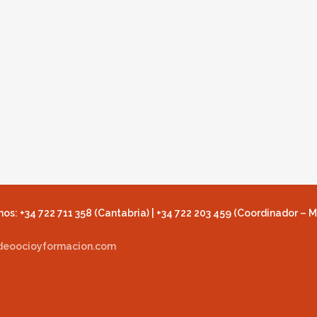
os: +34 722 711 358 (Cantabria) | +34 722 203 459 (Coordinador – M
deoocioyformacion.com