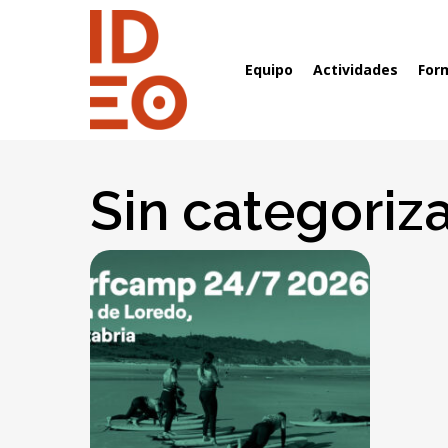
Skip
to
main
Equipo
Actividades
For
content
Sin categoriz