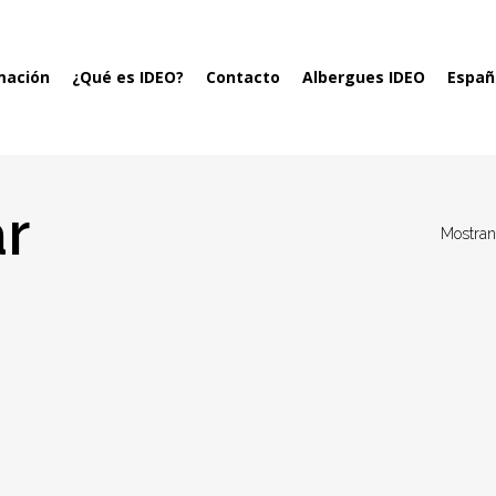
mación
¿Qué es IDEO?
Contacto
Albergues IDEO
Españ
ar
Mostran