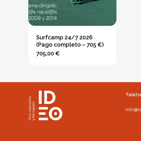
Surfcamp 24/7 2026
(Pago completo – 705 €)
705,00
€
Este
producto
tiene
opciones
que
se
Teléfon
pueden
info@i
elegir
en
la
página