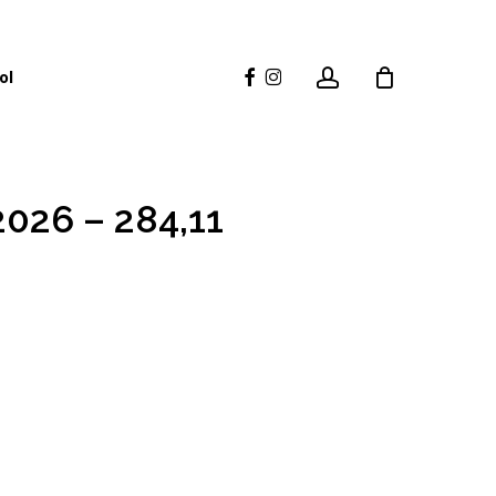
account
facebook
instagram
ol
026 – 284,11