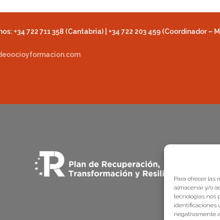
os: +34 722 711 358 (Cantabria) | +34 722 203 459 (Coordinador – M
deoocioyformacion.com
Para ofrecer las
almacenar y/o ac
tecnologías nos 
identificaciones 
negativamente a 