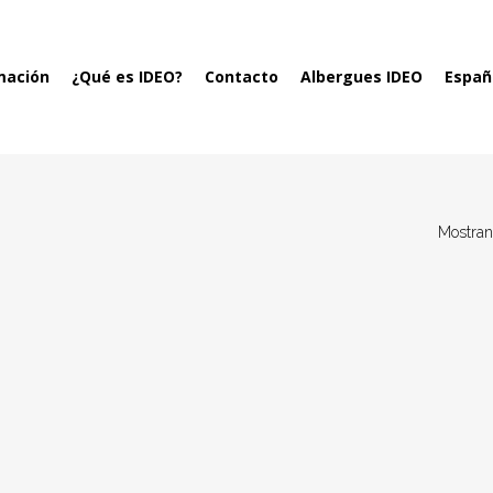
mación
¿Qué es IDEO?
Contacto
Albergues IDEO
Españ
Mostran