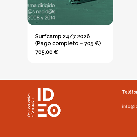
Surfcamp 24/7 2026
(Pago completo – 705 €)
705,00
€
Este
producto
tiene
opciones
que
se
Teléfon
pueden
info@i
elegir
en
la
página