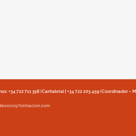
os: +34 722 711 358 (Cantabria) | +34 722 203 459 (Coordinador – M
deoocioyformacion.com